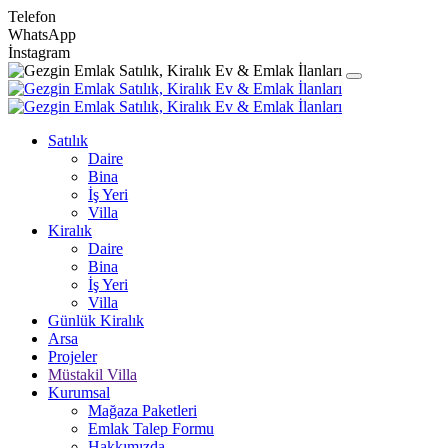
Telefon
WhatsApp
İnstagram
Satılık
Daire
Bina
İş Yeri
Villa
Kiralık
Daire
Bina
İş Yeri
Villa
Günlük Kiralık
Arsa
Projeler
Müstakil Villa
Kurumsal
Mağaza Paketleri
Emlak Talep Formu
Hakkımızda