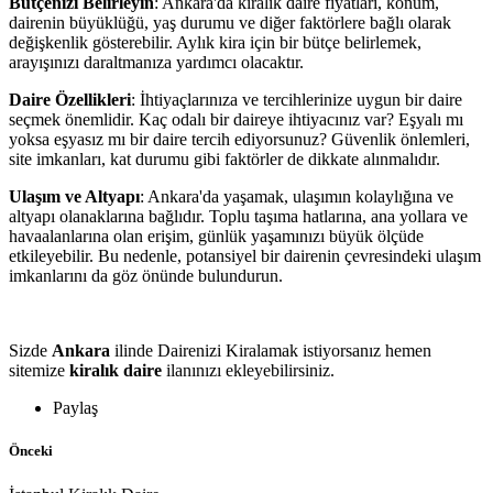
Bütçenizi Belirleyin
: Ankara'da kiralık daire fiyatları, konum,
dairenin büyüklüğü, yaş durumu ve diğer faktörlere bağlı olarak
değişkenlik gösterebilir. Aylık kira için bir bütçe belirlemek,
arayışınızı daraltmanıza yardımcı olacaktır.
Daire Özellikleri
: İhtiyaçlarınıza ve tercihlerinize uygun bir daire
seçmek önemlidir. Kaç odalı bir daireye ihtiyacınız var? Eşyalı mı
yoksa eşyasız mı bir daire tercih ediyorsunuz? Güvenlik önlemleri,
site imkanları, kat durumu gibi faktörler de dikkate alınmalıdır.
Ulaşım ve Altyapı
: Ankara'da yaşamak, ulaşımın kolaylığına ve
altyapı olanaklarına bağlıdır. Toplu taşıma hatlarına, ana yollara ve
havaalanlarına olan erişim, günlük yaşamınızı büyük ölçüde
etkileyebilir. Bu nedenle, potansiyel bir dairenin çevresindeki ulaşım
imkanlarını da göz önünde bulundurun.
Sizde
Ankara
ilinde Dairenizi Kiralamak istiyorsanız hemen
sitemize
kiralık daire
ilanınızı ekleyebilirsiniz.
Paylaş
Önceki