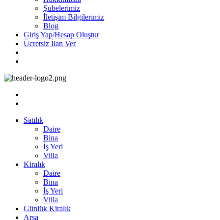
Şubelerimiz
İletişim Bilgilerimiz
Blog
Giriş Yap/Hesap Oluştur
Ücretsiz İlan Ver
Satılık
Daire
Bina
İş Yeri
Villa
Kiralık
Daire
Bina
İş Yeri
Villa
Günlük Kiralık
Arsa