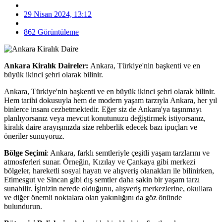
29 Nisan 2024, 13:12
862 Görüntüleme
Ankara Kiralık Daireler:
Ankara, Türkiye'nin başkenti ve en
büyük ikinci şehri olarak bilinir.
Ankara, Türkiye'nin başkenti ve en büyük ikinci şehri olarak bilinir.
Hem tarihi dokusuyla hem de modern yaşam tarzıyla Ankara, her yıl
binlerce insanı cezbetmektedir. Eğer siz de Ankara'ya taşınmayı
planlıyorsanız veya mevcut konutunuzu değiştirmek istiyorsanız,
kiralık daire arayışınızda size rehberlik edecek bazı ipuçları ve
öneriler sunuyoruz.
Bölge Seçimi
: Ankara, farklı semtleriyle çeşitli yaşam tarzlarını ve
atmosferleri sunar. Örneğin, Kızılay ve Çankaya gibi merkezi
bölgeler, hareketli sosyal hayatı ve alışveriş olanakları ile bilinirken,
Etimesgut ve Sincan gibi dış semtler daha sakin bir yaşam tarzı
sunabilir. İşinizin nerede olduğunu, alışveriş merkezlerine, okullara
ve diğer önemli noktalara olan yakınlığını da göz önünde
bulundurun.