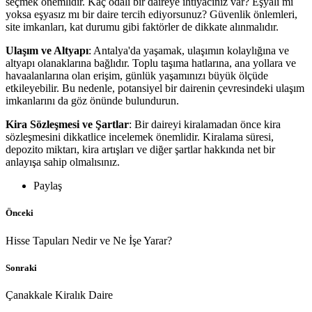
seçmek önemlidir. Kaç odalı bir daireye ihtiyacınız var? Eşyalı mı
yoksa eşyasız mı bir daire tercih ediyorsunuz? Güvenlik önlemleri,
site imkanları, kat durumu gibi faktörler de dikkate alınmalıdır.
Ulaşım ve Altyapı
: Antalya'da yaşamak, ulaşımın kolaylığına ve
altyapı olanaklarına bağlıdır. Toplu taşıma hatlarına, ana yollara ve
havaalanlarına olan erişim, günlük yaşamınızı büyük ölçüde
etkileyebilir. Bu nedenle, potansiyel bir dairenin çevresindeki ulaşım
imkanlarını da göz önünde bulundurun.
Kira Sözleşmesi ve Şartlar
: Bir daireyi kiralamadan önce kira
sözleşmesini dikkatlice incelemek önemlidir. Kiralama süresi,
depozito miktarı, kira artışları ve diğer şartlar hakkında net bir
anlayışa sahip olmalısınız.
Paylaş
Önceki
Hisse Tapuları Nedir ve Ne İşe Yarar?
Sonraki
Çanakkale Kiralık Daire