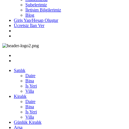
Şubelerimiz
İletişim Bilgilerimiz
Blog
Giriş Yap/Hesap Oluştur
Ücretsiz İlan Ver
Satılık
Daire
Bina
İş Yeri
Villa
Kiralık
Daire
Bina
İş Yeri
Villa
Günlük Kiralık
Arsa