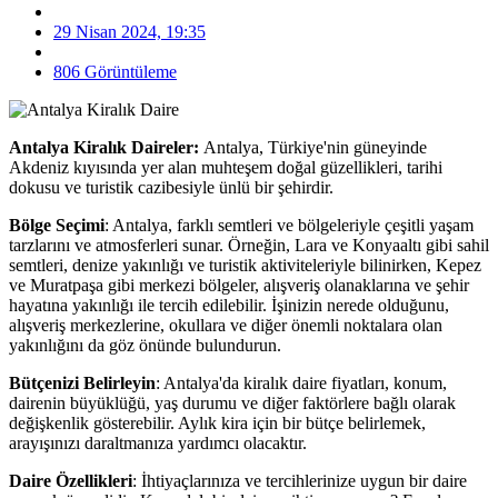
29 Nisan 2024, 19:35
806 Görüntüleme
Antalya Kiralık Daireler:
Antalya, Türkiye'nin güneyinde
Akdeniz kıyısında yer alan muhteşem doğal güzellikleri, tarihi
dokusu ve turistik cazibesiyle ünlü bir şehirdir.
Bölge Seçimi
: Antalya, farklı semtleri ve bölgeleriyle çeşitli yaşam
tarzlarını ve atmosferleri sunar. Örneğin, Lara ve Konyaaltı gibi sahil
semtleri, denize yakınlığı ve turistik aktiviteleriyle bilinirken, Kepez
ve Muratpaşa gibi merkezi bölgeler, alışveriş olanaklarına ve şehir
hayatına yakınlığı ile tercih edilebilir. İşinizin nerede olduğunu,
alışveriş merkezlerine, okullara ve diğer önemli noktalara olan
yakınlığını da göz önünde bulundurun.
Bütçenizi Belirleyin
: Antalya'da kiralık daire fiyatları, konum,
dairenin büyüklüğü, yaş durumu ve diğer faktörlere bağlı olarak
değişkenlik gösterebilir. Aylık kira için bir bütçe belirlemek,
arayışınızı daraltmanıza yardımcı olacaktır.
Daire Özellikleri
: İhtiyaçlarınıza ve tercihlerinize uygun bir daire