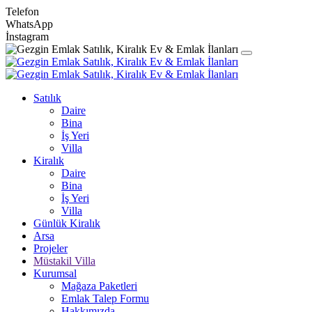
Telefon
WhatsApp
İnstagram
Satılık
Daire
Bina
İş Yeri
Villa
Kiralık
Daire
Bina
İş Yeri
Villa
Günlük Kiralık
Arsa
Projeler
Müstakil Villa
Kurumsal
Mağaza Paketleri
Emlak Talep Formu
Hakkımızda