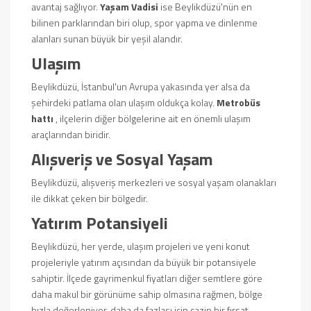
avantaj sağlıyor.
Yaşam Vadisi
ise Beylikdüzü'nün en
bilinen parklarından biri olup, spor yapma ve dinlenme
alanları sunan büyük bir yeşil alandır.
Ulaşım
Beylikdüzü, İstanbul'un Avrupa yakasında yer alsa da
şehirdeki patlama olan ulaşım oldukça kolay.
Metrobüs
hattı
, ilçelerin diğer bölgelerine ait en önemli ulaşım
araçlarından biridir.
Alışveriş ve Sosyal Yaşam
Beylikdüzü, alışveriş merkezleri ve sosyal yaşam olanakları
ile dikkat çeken bir bölgedir.
Yatırım Potansiyeli
Beylikdüzü, her yerde, ulaşım projeleri ve yeni konut
projeleriyle yatırım açısından da büyük bir potansiyele
sahiptir. İlçede gayrimenkul fiyatları diğer semtlere göre
daha makul bir görünüme sahip olmasına rağmen, bölge
hızla değerleniyor, daha da fazlası için cazip bir fırsat