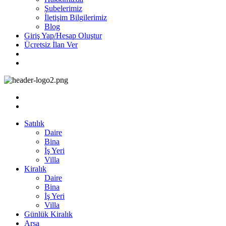
Şubelerimiz
İletişim Bilgilerimiz
Blog
Giriş Yap/Hesap Oluştur
Ücretsiz İlan Ver
Satılık
Daire
Bina
İş Yeri
Villa
Kiralık
Daire
Bina
İş Yeri
Villa
Günlük Kiralık
Arsa