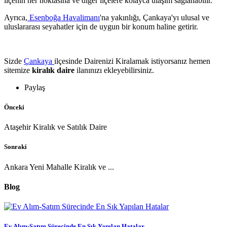
ilçenin her noktasına ve diğer ilçelere kolayca ulaşım sağlanabilir.
Ayrıca,
Esenboğa Havalimanı
'na yakınlığı, Çankaya'yı ulusal ve
uluslararası seyahatler için de uygun bir konum haline getirir.
Sizde
Çankaya
ilçesinde Dairenizi Kiralamak istiyorsanız hemen
sitemize
kiralık daire
ilanınızı ekleyebilirsiniz.
Paylaş
Önceki
Ataşehir Kiralık ve Satılık Daire
Sonraki
Ankara Yeni Mahalle Kiralık ve ...
Blog
Ev Alım-Satım Sürecinde En Sık Yapılan Hatalar