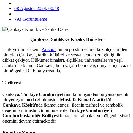
08 Ağustos 2024, 00:48
793 Görüntüleme
Çankaya
Satılık ve Kiralık Daireler
Türkiye'nin başkenti
Ankara
'nın en prestijli ve merkezi ilçelerinden
biri olan Çankaya, tarihi, kültürel ve sosyal açıdan zenginliği ile
dikkat çekiyor. Hükümet binaları, elçilikler, üniversiteler ve yeşil
alanları ile bilinen Çankaya, hem yaşam hem de iş dünyası için cazip
bir bölgedir. Bu blog yazısında,
Tarihçesi
Çankaya,
Türkiye Cumhuriyeti
'nin kuruluşundan bu yana önemli
bir yerleşim merkezi olmuştur.
Mustafa Kemal Atatürk
'ün
Çankaya Köşkü
'nde ikamet etmesi, ilçenin tarihsel ve sembolik
değerini artırmıştır. Günümüzde de
Türkiye Cumhuriyeti
Cumhurbaşkanlığı Külliyesi
burada yer almakta ve bölgenin siyasi
önemini devam ettirmektedir.
Konut ve Yaşam