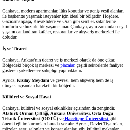
Çankaya, modern apartmanlar, lüks konutlar ve geniş yeşil alanları
ile başkentte yaşamak isteyenler için ideal bir bölgedir. Hoşdere,
Gaziosmanpaşa, Kavaklıdere ve Oran gibi semtler, sakinlerine
konforlu ve huzurlu bir yaşam sunar. Çankaya, aynı zamanda sosyal
yaşamı canlandıran kafeler, restoranlar ve alışveriş merkezleri ile
doludur.
İş ve Ticaret
Çankaya, Ankara'nın ticaret ve iş merkezi olarak da öne çıkar.
Bölgedeki birçok iş merkezi ve
plazalar
, çeşitli sektörlerde faaliyet
gösteren şirketlere ev sahipliği yapmaktadır.
Ayrıca,
Kızılay Meydanı
ve çevresi, hem alışveriş hem de iş
dünyası açısından hareketli bir bölgedir.
Kültürel ve Sosyal Hayat
Çankaya, kültürel ve sosyal etkinlikler açısından da zengindir.
Atatürk Orman Çiftliği, Ankara Üniversitesi, Orta Doğu
Teknik Üniversitesi (ODTÜ)
ve
Hacettepe Üniversitesi
gibi
önemli eğitim kurumları burada yer alır. Ayrıca, Devlet Tiyatroları,
müzeler, sergi salonları ve konser alanları gibi kültürel mekanlar,