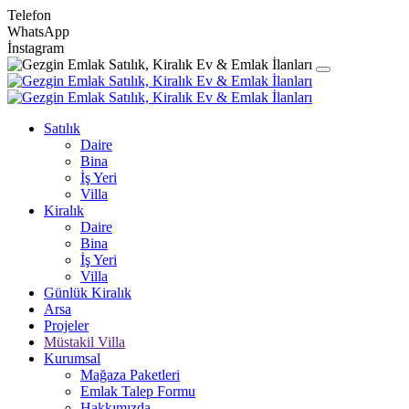
Telefon
WhatsApp
İnstagram
Satılık
Daire
Bina
İş Yeri
Villa
Kiralık
Daire
Bina
İş Yeri
Villa
Günlük Kiralık
Arsa
Projeler
Müstakil Villa
Kurumsal
Mağaza Paketleri
Emlak Talep Formu
Hakkımızda