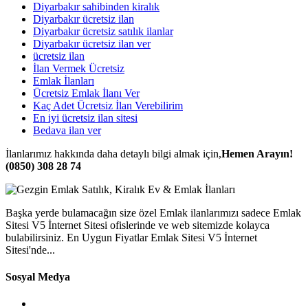
Diyarbakır sahibinden kiralık
Diyarbakır ücretsiz ilan
Diyarbakır ücretsiz satılık ilanlar
Diyarbakır ücretsiz ilan ver
ücretsiz ilan
İlan Vermek Ücretsiz
Emlak İlanları
Ücretsiz Emlak İlanı Ver
Kaç Adet Ücretsiz İlan Verebilirim
En iyi ücretsiz ilan sitesi
Bedava ilan ver
İlanlarımız hakkında daha detaylı bilgi almak için,
Hemen Arayın!
(0850) 308 28 74
Başka yerde bulamacağın size özel Emlak ilanlarımızı sadece Emlak
Sitesi V5 İnternet Sitesi ofislerinde ve web sitemizde kolayca
bulabilirsiniz. En Uygun Fiyatlar Emlak Sitesi V5 İnternet
Sitesi'nde...
Sosyal Medya