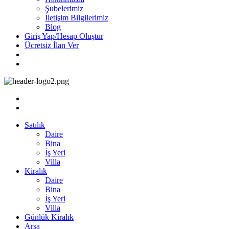
Şubelerimiz
İletişim Bilgilerimiz
Blog
Giriş Yap/Hesap Oluştur
Ücretsiz İlan Ver
Satılık
Daire
Bina
İş Yeri
Villa
Kiralık
Daire
Bina
İş Yeri
Villa
Günlük Kiralık
Arsa