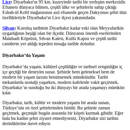
Lice
:
Diyarbakır'ın 95 km. kuzeyinde tarihi bir yerleşim merkezidir.
Efsanesi dünyaca bilinen, çeşitli ülke ve şehirlerin sahip çıktığı
Eshab-ül Kehf mağarasının asıl efsanede geçen Dakyonus şehri tüm
özellikleriyle Diyarbakır'ın Lice ilçesi yakınındadır.
Silvan
:
Kuruluş tarihinin Diyarbakır kadar eski olan Meyyafarikin
uygarlığının beşiği olan bir ilçedir. Dünyanın önemli eserlerinden
Malabadi Köprüsü, Silvan Kalesi, Kulfa Kapısı ve çeşitli tarihi
camilerin yer aldığı tepeden tırnağa tarihle doludur.
Diyarbakır’da Yaşam
Diyarbakır’da yaşam, kültürel çeşitliliğin ve tarihsel zenginliğin iç
içe geçtiği bir deneyim sunar. Şehirde hem geleneksel hem de
modern bir yaşam tarzını benimsemek mümkündür. Tarihi
mekanlarda nostalji yaşarken, modern kafelerde vakit geçirmek,
Diyarbakır’ın sunduğu bu iki dünyayı bir arada yaşamayı mümkün
kılar.
Diyarbakır, tarih, kültür ve modern yaşamı bir arada sunan,
Türkiye’nin en özel şehirlerinden biridir. Bu şehirde zaman
geçirmek, geçmişle bugün arasında bir köprü kurmak gibidir. Eğer
hala bu kadim şehri ziyaret etmediyseniz, Diyarbakır sizi tarihin
derinliklerine davet ediyor.