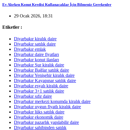
Ev Alırken Konut Kredisi Kullanacaklar İçin Bilmeniz Gerekenler
29 Ocak 2026, 18:31
Etiketler :
Diyarbakır kiralık daire
Diyarbakır satılık daire
Diyarbakır emlak
Diyarbakır daire fiyatları
Diyarbakır konut ilanları
Diyarbakır Sur kiralık daire
Diyarbakır Bağlar satılık daire
Diyarbakır Yenişehir kiralık daire
Diyarbakır Kayapınar satılık daire
Diyarbakır eşyalı kiralık daire
Diyarbakır 3+1 satılık daire
Diyarbakır sıfır daire
Diyarbakır merkezi konumda kiralık daire
Diyarbakır uygun fiyatlı kiralık daire
Diyarbakır lüks satılık daire
Diyarbakır ekonomik daire
Diyarbakır pazarlık yapılabilir daire
Diyarbakır sahibinden satılık