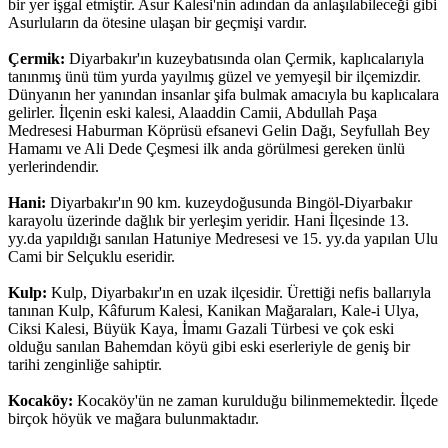
bir yer işgal etmiştir. Asur Kalesi'nin adından da anlaşılabileceği gibi
Asurluların da ötesine ulaşan bir geçmişi vardır.
Çermik:
Diyarbakır'ın kuzeybatısında olan Çermik, kaplıcalarıyla
tanınmış ünü tüm yurda yayılmış güzel ve yemyeşil bir ilçemizdir.
Dünyanın her yanından insanlar şifa bulmak amacıyla bu kaplıcalara
gelirler. İlçenin eski kalesi, Alaaddin Camii, Abdullah Paşa
Medresesi Haburman Köprüsü efsanevi Gelin Dağı, Seyfullah Bey
Hamamı ve Ali Dede Çeşmesi ilk anda görülmesi gereken ünlü
yerlerindendir.
Hani:
Diyarbakır'ın 90 km. kuzeydoğusunda Bingöl-Diyarbakır
karayolu üzerinde dağlık bir yerleşim yeridir. Hani İlçesinde 13.
yy.da yapıldığı sanılan Hatuniye Medresesi ve 15. yy.da yapılan Ulu
Cami bir Selçuklu eseridir.
Kulp:
Kulp, Diyarbakır'ın en uzak ilçesidir. Ürettiği nefis ballarıyla
tanınan Kulp, Kâfurum Kalesi, Kanikan Mağaraları, Kale-i Ulya,
Ciksi Kalesi, Büyük Kaya, İmamı Gazali Türbesi ve çok eski
olduğu sanılan Bahemdan köyü gibi eski eserleriyle de geniş bir
tarihi zenginliğe sahiptir.
Kocaköy:
Kocaköy'ün ne zaman kurulduğu bilinmemektedir. İlçede
birçok höyük ve mağara bulunmaktadır.