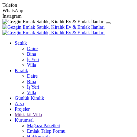
Telefon
WhatsApp
İnstagram
Satılık
Daire
Bina
İş Yeri
Villa
Kiralık
Daire
Bina
İş Yeri
Villa
Günlük Kiralık
Arsa
Projeler
Müstakil Villa
Kurumsal
Mağaza Paketleri
Emlak Talep Formu
Hakkımızda