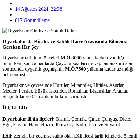
14 Ağustos 2024, 22:38
817 Görüntüleme
Diyarbakır'da Kiralık ve Satılık Daire Arayışında Bilmeniz
Gereken Her Şey
Diyarbakır tarihinin, önceleri
M.Ö.3000
yılına kadar uzandığı
bilinirken, son zamanlarda Çayönü kazıları ile yapılan araştırmalar
sonucunda uygarlık geçmişinin
M.Ö.7500
yıllarına kadar uzandığı
belirlenmiştir.
Diyarbakır ve çevresinde Hurriler, Mitanniler, Hititler, Asurlar,
Medler, Persler, Büyük İskender, Romalılar, Bizanslılar, Araplar,
Selçuklular ve Osmanlılar hüküm sürmüştür.
İLÇELER:
Diyarbakır ilinin ilçeleri;
Bismil, Çermik, Çınar, Çüngüş, Dicle,
Eğil, Ergani, Hani, Hazro, Kocaköy, Kulp, Lice ve Silvan'dır.
Eğil:
Zengin bir geçmişe sahip olan Eğil ilçesi tarih içinde de önemli