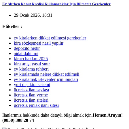
Ev Alırken Konut Kredisi Kullanacaklar İçin Bilmeniz Gerekenler
29 Ocak 2026, 18:31
Etiketler :
ev kiralarken dikkat edilmesi gerekenler
kira sözleşmesi nasıl yapılır
depozito nedir
aidat dahil mi
kiracı hakları 2025
kira artışı yasal sınır
ev kiralama rehberi
ev kiralamada nelere dikkat edilmeli
ev kiralamak isteyenler için ipuçları
yurt dışı kira sistemi
ücretsiz ilan sayfası
ücretsiz ilan verme
ücretsiz ilan siteleri
ücretsiz emlak ilanı sitesi
İlanlarımız hakkında daha detaylı bilgi almak için,
Hemen Arayın!
(0850) 308 28 74