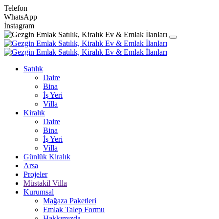
Telefon
WhatsApp
İnstagram
Satılık
Daire
Bina
İş Yeri
Villa
Kiralık
Daire
Bina
İş Yeri
Villa
Günlük Kiralık
Arsa
Projeler
Müstakil Villa
Kurumsal
Mağaza Paketleri
Emlak Talep Formu
Hakkımızda