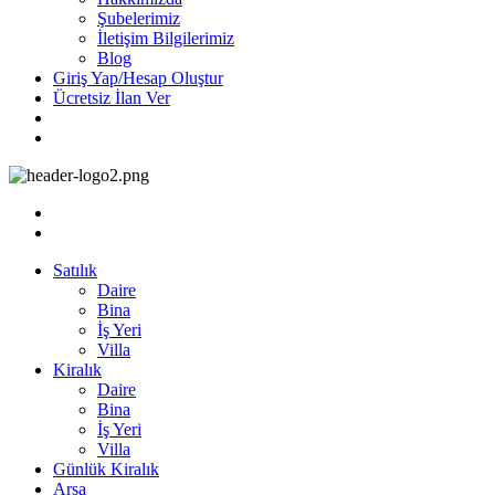
Şubelerimiz
İletişim Bilgilerimiz
Blog
Giriş Yap/Hesap Oluştur
Ücretsiz İlan Ver
Satılık
Daire
Bina
İş Yeri
Villa
Kiralık
Daire
Bina
İş Yeri
Villa
Günlük Kiralık
Arsa