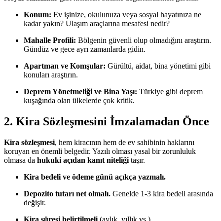
Konum:
Ev işinize, okulunuza veya sosyal hayatınıza ne
kadar yakın? Ulaşım araçlarına mesafesi nedir?
Mahalle Profili:
Bölgenin güvenli olup olmadığını araştırın.
Gündüz ve gece ayrı zamanlarda gidin.
Apartman ve Komşular:
Gürültü, aidat, bina yönetimi gibi
konuları araştırın.
Deprem Yönetmeliği ve Bina Yaşı:
Türkiye gibi deprem
kuşağında olan ülkelerde çok kritik.
2. Kira Sözleşmesini İmzalamadan Önce
Kira sözleşmesi
, hem kiracının hem de ev sahibinin haklarını
koruyan en önemli belgedir. Yazılı olması yasal bir zorunluluk
olmasa da
hukuki açıdan kanıt niteliği
taşır.
Kira bedeli ve ödeme günü açıkça yazmalı.
Depozito tutarı net olmalı.
Genelde 1-3 kira bedeli arasında
değişir.
Kira süresi belirtilmeli
(aylık, yıllık vs.)