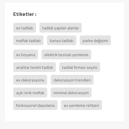
Etiketler :
ev tadilatı
tadilat yapılan alanlar
mutfak tadilatı
banyo tadilatı
parke değişimi
ev boyama
elektrik tesisatı yenileme
anahtar teslim tadilat
tadilat firması seçimi
ev dekorasyonu
dekorasyon trendleri
açık renk mutfak
minimal dekorasyon
fonksiyonel depolama
ev yenileme rehberi