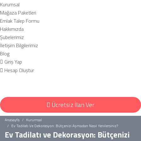
Kurumsal
Mağaza Paketleri
Emlak Talep Formu
Hakkımızda
Şubelerimiz
İletişim Bilgilerimiz
Blog
Giriş Yap
Hesap Oluştur
Ücretsiz İlan Ver
Anasayfa
Kurumsal
Ev Tadilatı Ve Dekorasyon: Bütçenizi Aşmadan Nasıl Yenilersiniz?
Ev Tadilatı ve Dekorasyon: Bütçenizi