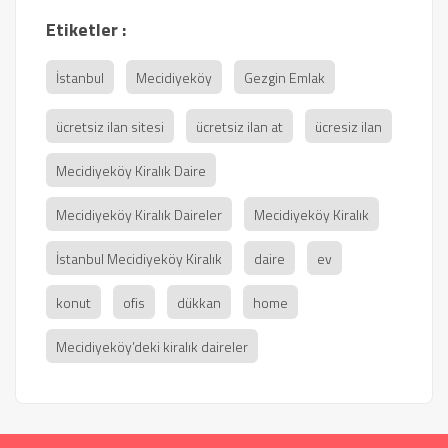
Etiketler :
İstanbul
Mecidiyeköy
Gezgin Emlak
ücretsiz ilan sitesi
ücretsiz ilan at
ücresiz ilan
Mecidiyeköy Kiralık Daire
Mecidiyeköy Kiralık Daireler
Mecidiyeköy Kiralık
İstanbul Mecidiyeköy Kiralık
daire
ev
konut
ofis
dükkan
home
Mecidiyeköy’deki kiralık daireler