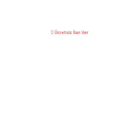
kil Villa
Kurumsal
Giriş Yap/Hesap Oluştur
Ücretsiz İlan Ver