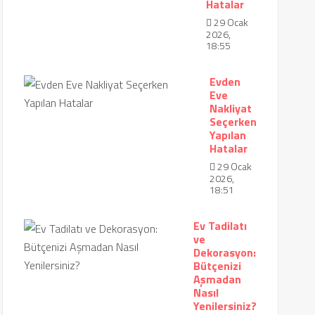
Hatalar
29 Ocak
2026,
18:55
Evden
Eve
Nakliyat
Seçerken
Yapılan
Hatalar
29 Ocak
2026,
18:51
Ev Tadilatı
ve
Dekorasyon:
Bütçenizi
Aşmadan
Nasıl
Yenilersiniz?