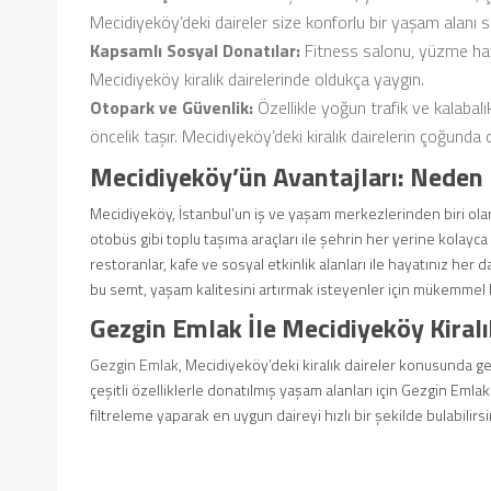
Mecidiyeköy’deki daireler size konforlu bir yaşam alanı 
Kapsamlı Sosyal Donatılar:
Fitness salonu, yüzme havu
Mecidiyeköy kiralık dairelerinde oldukça yaygın.
Otopark ve Güvenlik:
Özellikle yoğun trafik ve kalabal
öncelik taşır. Mecidiyeköy’deki kiralık dairelerin çoğunda
Mecidiyeköy’ün Avantajları: Neden
Mecidiyeköy, İstanbul’un iş ve yaşam merkezlerinden biri ola
otobüs gibi toplu taşıma araçları ile şehrin her yerine kolayca 
restoranlar, kafe ve sosyal etkinlik alanları ile hayatınız her
bu semt, yaşam kalitesini artırmak isteyenler için mükemmel bi
Gezgin Emlak İle Mecidiyeköy Kiralı
Gezgin Emlak
, Mecidiyeköy’deki kiralık daireler konusunda g
çeşitli özelliklerle donatılmış yaşam alanları için Gezgin Emlak
filtreleme yaparak en uygun daireyi hızlı bir şekilde bulabilirsi