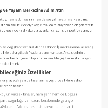
 İş ve Yaşam Merkezine Adım Atın
iyeköy, hem iş dünyasının hem de sosyal hayatın merkezi olma
n dinamizmi ile
Mecidiyeköy
, kiralık daire arayanların en çok tercih
li bölgesinde kiralık daire arayanlar için geniş bir portföy sunuyor!
layı değişken fiyat aralıklarına sahiptir. İş merkezlerine, alışveriş
nellikle daha yüksek fiyatlarla sunulmaktadır. Ancak, şehrin en
aireler her bütçeye hitap edecek şekilde çeşitlenmiştir. Gezgin
bulabilirsiniz.
ileceğiniz Özellikler
 karşılayacak şekilde tasarlanmış çeşitli özelliklere sahip
iklerden bazıları:
öy’ün yüksek binaları, hem şehri hem de Boğaz’ı
aşam, özgürlüğü ve huzuru beraberinde getiriyor.
çağdaş mutfaklar ve estetik banyo tasarımları ile