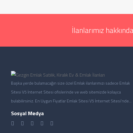
İlanlarımız hakkında
Başka yerde bulamacağın size özel Emlak ilanlarımızı sadece Emlak
Sitesi V5 İnternet Sitesi ofislerinde ve web sitemizde kolayca
bulabilirsiniz. En Uygun Fiyatlar Emlak Sitesi V5 İnternet Sitesi'nde...
Sosyal Medya