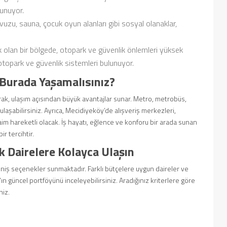
sunuyor.
zu, sauna, çocuk oyun alanları gibi sosyal olanaklar,
ık olan bir bölgede, otopark ve güvenlik önlemleri yüksek
 otopark ve güvenlik sistemleri bulunuyor.
 Burada Yaşamalısınız?
rak, ulaşım açısından büyük avantajlar sunar. Metro, metrobüs,
ulaşabilirsiniz. Ayrıca, Mecidiyeköy’de alışveriş merkezleri,
 daim hareketli olacak. İş hayatı, eğlence ve konforu bir arada sunan
r tercihtir.
k Dairelere Kolayca Ulaşın
eniş seçenekler sunmaktadır. Farklı bütçelere uygun daireler ve
’ın güncel portföyünü inceleyebilirsiniz. Aradığınız kriterlere göre
niz.