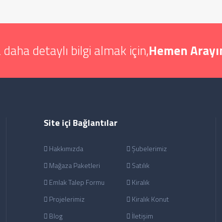
 daha detaylı bilgi almak için,
Hemen Arayın
Site içi Bağlantılar
Hakkımızda
Şubelerimiz
Mağaza Paketleri
Satılık
Emlak Talep Formu
Kiralık
Projelerimiz
Kiralık Konut
Blog
İletişim