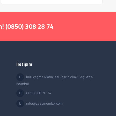
! (0850) 308 28 74
İletişim
Kuruçeşme Mahallesi Çağrı Sokak Beşiktaş/
İstanbul
0850 308 28 74
info@gezginemlak.com