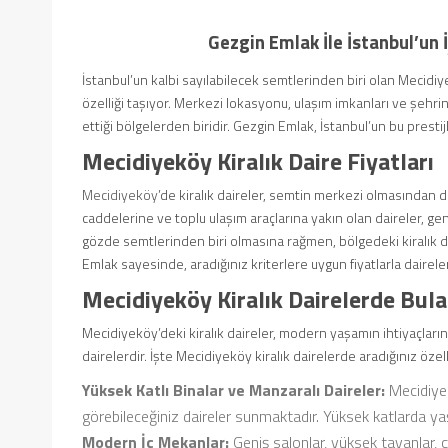
Gezgin Emlak İle İstanbul’un
İstanbul’un kalbi sayılabilecek semtlerinden biri olan Mecid
özelliği taşıyor. Merkezi lokasyonu, ulaşım imkanları ve şehri
ettiği bölgelerden biridir. Gezgin Emlak, İstanbul’un bu prestij
Mecidiyeköy Kiralık Daire Fiyatları
Mecidiyeköy
’de kiralık daireler, semtin merkezi olmasından do
caddelerine ve toplu ulaşım araçlarına yakın olan daireler, ge
gözde semtlerinden biri olmasına rağmen, bölgedeki kiralık d
Emlak sayesinde, aradığınız kriterlere uygun fiyatlarla daireler 
Mecidiyeköy Kiralık Dairelerde Bulab
Mecidiyeköy’deki kiralık daireler, modern yaşamın ihtiyaçlarını
dairelerdir. İşte Mecidiyeköy kiralık dairelerde aradığınız özell
Yüksek Katlı Binalar ve Manzaralı Daireler:
Mecidiyek
görebileceğiniz daireler sunmaktadır. Yüksek katlarda y
Modern İç Mekanlar:
Geniş salonlar, yüksek tavanlar, 