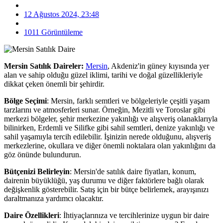
12 Ağustos 2024, 23:48
1011 Görüntüleme
Mersin Satılık Daireler:
Mersin
, Akdeniz'in güney kıyısında yer
alan ve sahip olduğu güzel iklimi, tarihi ve doğal güzellikleriyle
dikkat çeken önemli bir şehirdir.
Bölge Seçimi
: Mersin, farklı semtleri ve bölgeleriyle çeşitli yaşam
tarzlarını ve atmosferleri sunar. Örneğin, Mezitli ve Toroslar gibi
merkezi bölgeler, şehir merkezine yakınlığı ve alışveriş olanaklarıyla
bilinirken, Erdemli ve Silifke gibi sahil semtleri, denize yakınlığı ve
sahil yaşamıyla tercih edilebilir. İşinizin nerede olduğunu, alışveriş
merkezlerine, okullara ve diğer önemli noktalara olan yakınlığını da
göz önünde bulundurun.
Bütçenizi Belirleyin
: Mersin'de satılık daire fiyatları, konum,
dairenin büyüklüğü, yaş durumu ve diğer faktörlere bağlı olarak
değişkenlik gösterebilir. Satış için bir bütçe belirlemek, arayışınızı
daraltmanıza yardımcı olacaktır.
Daire Özellikleri
: İhtiyaçlarınıza ve tercihlerinize uygun bir daire