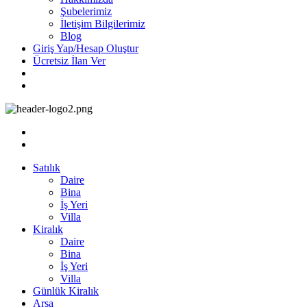
Şubelerimiz
İletişim Bilgilerimiz
Blog
Giriş Yap/Hesap Oluştur
Ücretsiz İlan Ver
Satılık
Daire
Bina
İş Yeri
Villa
Kiralık
Daire
Bina
İş Yeri
Villa
Günlük Kiralık
Arsa