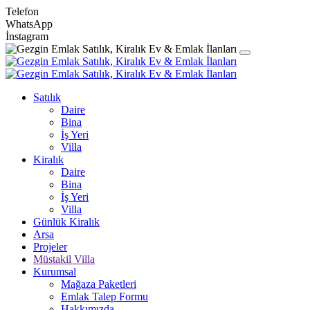
Telefon
WhatsApp
İnstagram
Satılık
Daire
Bina
İş Yeri
Villa
Kiralık
Daire
Bina
İş Yeri
Villa
Günlük Kiralık
Arsa
Projeler
Müstakil Villa
Kurumsal
Mağaza Paketleri
Emlak Talep Formu
Hakkımızda