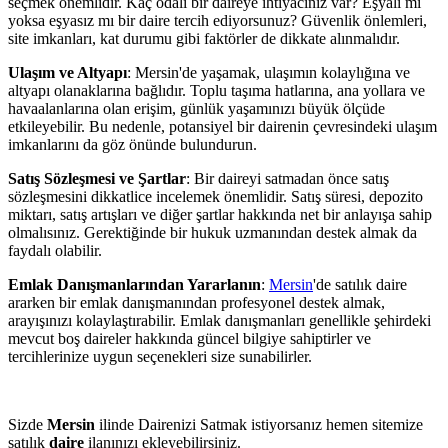
seçmek önemlidir. Kaç odalı bir daireye ihtiyacınız var? Eşyalı mı
yoksa eşyasız mı bir daire tercih ediyorsunuz? Güvenlik önlemleri,
site imkanları, kat durumu gibi faktörler de dikkate alınmalıdır.
Ulaşım ve Altyapı
: Mersin'de yaşamak, ulaşımın kolaylığına ve
altyapı olanaklarına bağlıdır. Toplu taşıma hatlarına, ana yollara ve
havaalanlarına olan erişim, günlük yaşamınızı büyük ölçüde
etkileyebilir. Bu nedenle, potansiyel bir dairenin çevresindeki ulaşım
imkanlarını da göz önünde bulundurun.
Satış Sözleşmesi ve Şartlar
: Bir daireyi satmadan önce satış
sözleşmesini dikkatlice incelemek önemlidir. Satış süresi, depozito
miktarı, satış artışları ve diğer şartlar hakkında net bir anlayışa sahip
olmalısınız. Gerektiğinde bir hukuk uzmanından destek almak da
faydalı olabilir.
Emlak Danışmanlarından Yararlanın
:
Mersin
'de satılık daire
ararken bir emlak danışmanından profesyonel destek almak,
arayışınızı kolaylaştırabilir. Emlak danışmanları genellikle şehirdeki
mevcut boş daireler hakkında güncel bilgiye sahiptirler ve
tercihlerinize uygun seçenekleri size sunabilirler.
Sizde
Mersin
ilinde Dairenizi Satmak istiyorsanız hemen sitemize
satılık
daire
ilanınızı ekleyebilirsiniz.