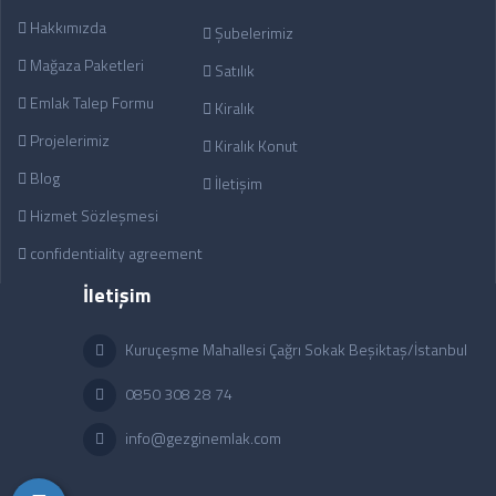
Hakkımızda
Şubelerimiz
Mağaza Paketleri
Satılık
Emlak Talep Formu
Kiralık
Projelerimiz
Kiralık Konut
Blog
İletişim
Hizmet Sözleşmesi
confidentiality agreement
İletişim
Kuruçeşme Mahallesi Çağrı Sokak Beşiktaş/İstanbul
0850 308 28 74
info@gezginemlak.com