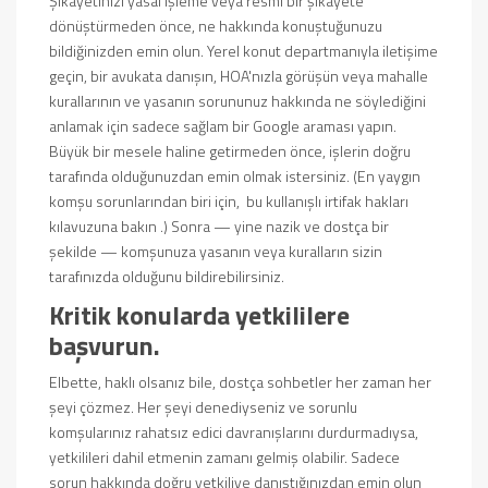
Şikayetinizi yasal işleme veya resmi bir şikayete
dönüştürmeden önce, ne hakkında konuştuğunuzu
bildiğinizden emin olun. Yerel konut departmanıyla iletişime
geçin, bir avukata danışın, HOA'nızla görüşün veya mahalle
kurallarının ve yasanın sorununuz hakkında ne söylediğini
anlamak için sadece sağlam bir Google araması yapın.
Büyük bir mesele haline getirmeden önce, işlerin doğru
tarafında olduğunuzdan emin olmak istersiniz. (En yaygın
komşu sorunlarından biri için,
bu kullanışlı irtifak hakları
kılavuzuna
bakın .) Sonra — yine nazik ve dostça bir
şekilde — komşunuza yasanın veya kuralların sizin
tarafınızda olduğunu bildirebilirsiniz.
Kritik konularda yetkililere
başvurun.
Elbette, haklı olsanız bile, dostça sohbetler her zaman her
şeyi çözmez. Her şeyi denediyseniz ve sorunlu
komşularınız rahatsız edici davranışlarını durdurmadıysa,
yetkilileri dahil etmenin zamanı gelmiş olabilir. Sadece
sorun hakkında doğru yetkiliye danıştığınızdan emin olun