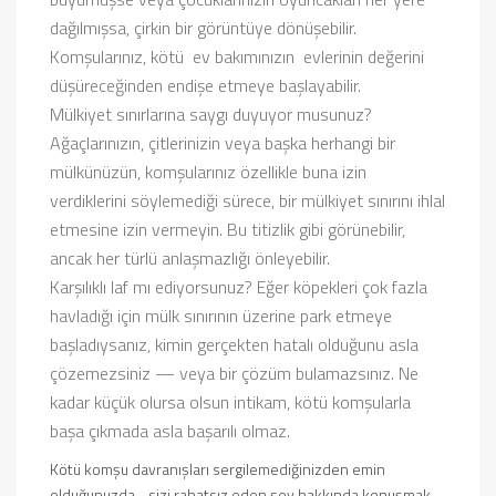
dağılmışsa, çirkin bir görüntüye dönüşebilir.
Komşularınız, kötü
ev bakımınızın
evlerinin değerini
düşüreceğinden endişe etmeye başlayabilir.
Mülkiyet sınırlarına saygı duyuyor musunuz?
Ağaçlarınızın, çitlerinizin veya başka herhangi bir
mülkünüzün, komşularınız özellikle buna izin
verdiklerini söylemediği sürece, bir mülkiyet sınırını ihlal
etmesine izin vermeyin. Bu titizlik gibi görünebilir,
ancak her türlü anlaşmazlığı önleyebilir.
Karşılıklı laf mı ediyorsunuz? Eğer köpekleri çok fazla
havladığı için mülk sınırının üzerine park etmeye
başladıysanız, kimin gerçekten hatalı olduğunu asla
çözemezsiniz — veya bir çözüm bulamazsınız. Ne
kadar küçük olursa olsun intikam, kötü komşularla
başa çıkmada asla başarılı olmaz.
Kötü komşu davranışları
sergilemediğinizden emin
olduğunuzda , sizi rahatsız eden şey hakkında konuşmak