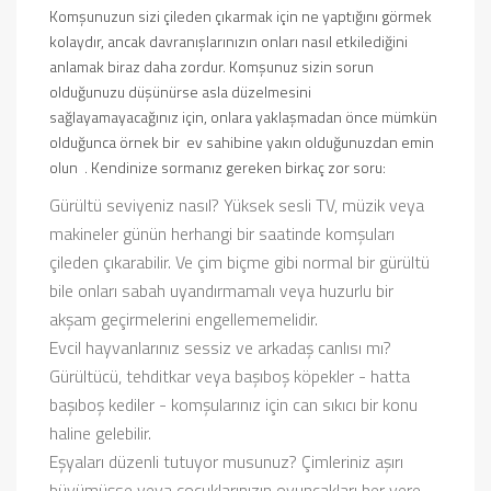
Komşunuzun sizi çileden çıkarmak için ne yaptığını görmek
kolaydır, ancak davranışlarınızın onları nasıl etkilediğini
anlamak biraz daha zordur. Komşunuz sizin sorun
olduğunuzu düşünürse asla düzelmesini
sağlayamayacağınız için, onlara yaklaşmadan önce mümkün
olduğunca örnek bir
ev sahibine
yakın olduğunuzdan emin
olun . Kendinize sormanız gereken birkaç zor soru:
Gürültü seviyeniz nasıl? Yüksek sesli TV, müzik veya
makineler günün herhangi bir saatinde komşuları
çileden çıkarabilir. Ve çim biçme gibi normal bir gürültü
bile onları sabah uyandırmamalı veya huzurlu bir
akşam geçirmelerini engellememelidir.
Evcil hayvanlarınız sessiz ve arkadaş canlısı mı?
Gürültücü, tehditkar veya başıboş köpekler - hatta
başıboş kediler - komşularınız için can sıkıcı bir konu
haline gelebilir.
Eşyaları düzenli tutuyor musunuz? Çimleriniz aşırı
büyümüşse veya çocuklarınızın oyuncakları her yere