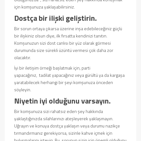
için komşunuza yaklaşabilirsiniz.
Dostça bir ilişki geliştirin.
Bir sorun ortaya çıkarsa üzerine inşa edebileceğiniz güçlü
bir ilişkiniz olsun diye, ilk fırsatta kendinizi tanıtın.
Komşunuzun sizi dost canlısı bir yüz olarak görmesi
durumunda size sürekli üzüntü vermesi çok daha zor
olacaktır.
İyi bir iletişim örneği başlatmak için, parti
yapacağınız,
tadilat yapacağınız
veya gürültü ya da kargaşa
yaratabilecek herhangi bir şeyi komşunuza önceden
söyleyin.
Niyetin iyi olduğunu varsayın.
Bir komşunuza sizi rahatsız eden şey hakkında
yaklaştığınızda silahlarınızı ateşleyerek yaklaşmayın.
Uğrayın ve konuya dostça yaklaşın veya durumu nazikçe
tırmandırmanız gerekiyorsa, sizinle kahve içmek için
buluşmalarını isteyin. Bu, sorunun sizin için önemli olduğunu