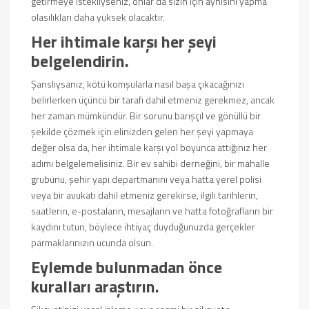
getirmeye istekliyseniz, onlar da sizin için aynısını yapma
olasılıkları daha yüksek olacaktır.
Her ihtimale karşı her şeyi
belgelendirin.
Şanslıysanız, kötü komşularla nasıl başa çıkacağınızı
belirlerken üçüncü bir tarafı dahil etmeniz gerekmez, ancak
her zaman mümkündür. Bir sorunu barışçıl ve gönüllü bir
şekilde çözmek için elinizden gelen her şeyi yapmaya
değer olsa da, her ihtimale karşı yol boyunca attığınız her
adımı belgelemelisiniz. Bir ev sahibi derneğini, bir mahalle
grubunu, şehir yapı departmanını veya hatta yerel polisi
veya bir avukatı dahil etmeniz gerekirse, ilgili tarihlerin,
saatlerin, e-postaların, mesajların ve hatta fotoğrafların bir
kaydını tutun, böylece ihtiyaç duyduğunuzda gerçekler
parmaklarınızın ucunda olsun.
Eylemde bulunmadan önce
kuralları araştırın.