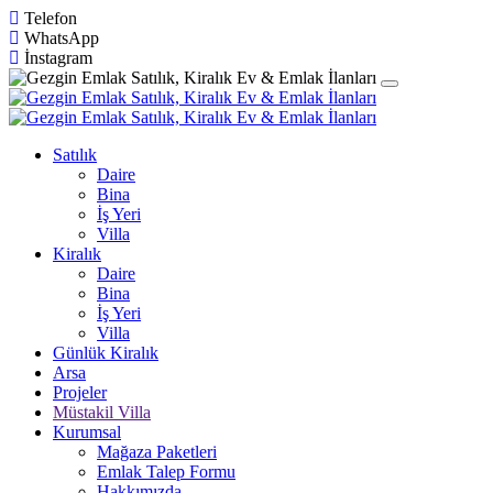
Telefon
WhatsApp
İnstagram
Satılık
Daire
Bina
İş Yeri
Villa
Kiralık
Daire
Bina
İş Yeri
Villa
Günlük Kiralık
Arsa
Projeler
Müstakil Villa
Kurumsal
Mağaza Paketleri
Emlak Talep Formu
Hakkımızda