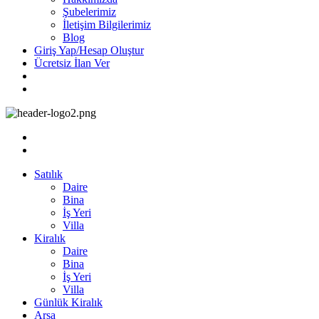
Şubelerimiz
İletişim Bilgilerimiz
Blog
Giriş Yap/Hesap Oluştur
Ücretsiz İlan Ver
Satılık
Daire
Bina
İş Yeri
Villa
Kiralık
Daire
Bina
İş Yeri
Villa
Günlük Kiralık
Arsa