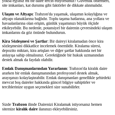
yoksa eşyasız mı bir daire tercih ediyorsunuz? Güvenlik önlemleri,
site imkanları, kat durumu gibi faktörler de dikkate alınmalıdır.
Ulaşım ve Altyapı
: Trabzon'da yaşamak, ulaşımın kolaylığına ve
altyapı olanaklarına bağlıdır. Toplu taşıma hatlarına, ana yollara ve
havaalanlarına olan erişim, günlük yaşamınızı büyük ölçüde
etkileyebilir. Bu nedenle, potansiyel bir dairenin çevresindeki ulaşım
imkanlarını da göz önünde bulundurun.
Kira Sözleşmesi ve Şartlar
: Bir daireyi kiralamadan önce kira
sözleşmesini dikkatlice incelemek önemlidir. Kiralama süresi,
depozito miktarı, kira artışları ve diğer şartlar hakkında net bir
anlayışa sahip olmalısınız. Gerektiğinde bir hukuk uzmanından
destek almak da faydalı olabilir.
Emlak Danışmanlarından Yararlanın
: Trabzon'da kiralık daire
ararken bir emlak danışmanından profesyonel destek almak,
arayışınızı kolaylaştırabilir. Emlak danışmanları genellikle şehirdeki
mevcut boş daireler hakkında güncel bilgiye sahiptirler ve
tercihlerinize uygun seçenekleri size sunabilirler.
Sizde
Trabzon
ilinde Dairenizi Kiralamak istiyorsanız hemen
sitemize
kiralık daire
ilanınızı ekleyebilirsiniz.