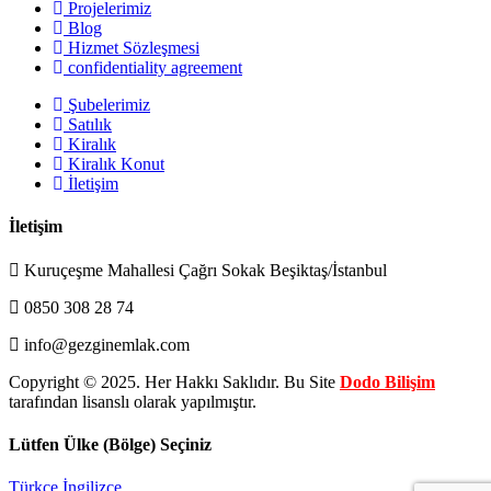
Projelerimiz
Blog
Hizmet Sözleşmesi
confidentiality agreement
Şubelerimiz
Satılık
Kiralık
Kiralık Konut
İletişim
İletişim
Kuruçeşme Mahallesi Çağrı Sokak Beşiktaş/İstanbul
0850 308 28 74
info@gezginemlak.com
Copyright © 2025. Her Hakkı Saklıdır. Bu Site
Dodo Bilişim
tarafından lisanslı olarak yapılmıştır.
Lütfen Ülke (Bölge) Seçiniz
Türkçe
İngilizce