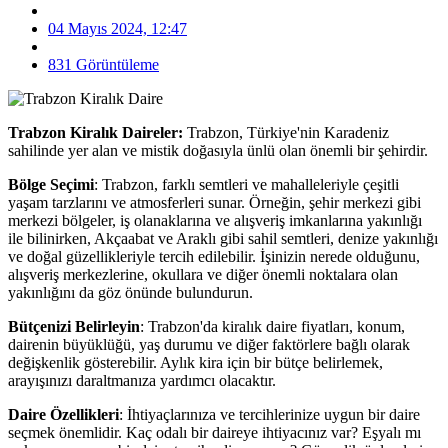
04 Mayıs 2024, 12:47
831 Görüntüleme
Trabzon Kiralık Daireler:
Trabzon, Türkiye'nin Karadeniz
sahilinde yer alan ve mistik doğasıyla ünlü olan önemli bir şehirdir.
Bölge Seçimi
: Trabzon, farklı semtleri ve mahalleleriyle çeşitli
yaşam tarzlarını ve atmosferleri sunar. Örneğin, şehir merkezi gibi
merkezi bölgeler, iş olanaklarına ve alışveriş imkanlarına yakınlığı
ile bilinirken, Akçaabat ve Araklı gibi sahil semtleri, denize yakınlığı
ve doğal güzellikleriyle tercih edilebilir. İşinizin nerede olduğunu,
alışveriş merkezlerine, okullara ve diğer önemli noktalara olan
yakınlığını da göz önünde bulundurun.
Bütçenizi Belirleyin
: Trabzon'da kiralık daire fiyatları, konum,
dairenin büyüklüğü, yaş durumu ve diğer faktörlere bağlı olarak
değişkenlik gösterebilir. Aylık kira için bir bütçe belirlemek,
arayışınızı daraltmanıza yardımcı olacaktır.
Daire Özellikleri
: İhtiyaçlarınıza ve tercihlerinize uygun bir daire
seçmek önemlidir. Kaç odalı bir daireye ihtiyacınız var? Eşyalı mı