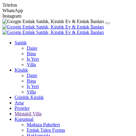
Telefon
WhatsApp
İnstagram
Satılık
Daire
Bina
İş Yeri
Villa
Kiralık
Daire
Bina
İş Yeri
Villa
Günlük Kiralık
Arsa
Projeler
Müstakil Villa
Kurumsal
Mağaza Paketleri
Emlak Talep Formu
Hakkımızda