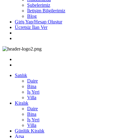
Şubelerimiz
İletişim Bilgilerimiz
Blog
Giriş Yap/Hesap Oluştur
Ücretsiz İlan Ver
Satılık
Daire
Bina
İş Yeri
Villa
Kiralık
Daire
Bina
İş Yeri
Villa
Günlük Kiralık
Arsa